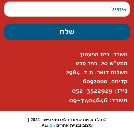
משרד: בית הפעמון
התע"ש 20, כפר סבא
משלוח דואר: ת.ד. 2984
קדימה, 6092000
נייד: 052-3522929
משרד: 09-7404646
© כל הזכויות שמורות לצרפתי פישר 2021 |
עיצוב ובניית אתרים
2b
Atar