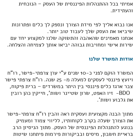
אמיתי בכל ההתנהלות הפיננסית של העסק – הנוכחית
והעתידית.
אנו נבוא אליך לפי מידת הצורך ונספק לך כלים ופתרונות
שיביאו את העסק שלך לעבוד טוב יותר.
אנחנו מאמינים שהאהבה והתשוקה שלנו למקצוע יחד עם
שירות אישי ומחויבות גבוהה יביאו אותך לצמיחה והצלחה.
אודות המשרד שלנו
המשרד הוקם לפני כ-10 שנים ע"י ערן צרפתי-פישר, רו"ח
ויועץ פיננסי לעסקים למעלה מ- 25 שנה. רו"ח צרפתי פישר
צבר ארגז כלים פיננסי בין היתר במשרדים – ברית פיקוח,
BDO- זיו האפט, שרון שטיינר ושות', חייקין כהן רובין
את גלבוע ושות'.
מתוך הבנה מקצועית ועסקית ראה והבין רו"ח צרפתי-פישר
את הצורך שעלה בקרב לקוחותיו, לליווי צמוד ומעמיק
בנוגע להתנהלות הפיננסית של העסק. מתוך הניסיון הרב
בראיית חשבון, מיסים ובביקורות פירמות פיתחנו שיטות