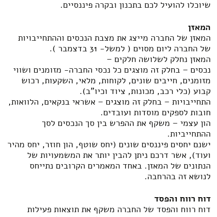
שיוכלו להועיל לכם בתכנון ובקרה פיננסיים.
המאזן
המאזן של החברה מייצג את מצבת הנכסים וההתחייבויות
של החברה ליום מסוים ( למשל- 31 בדצמבר ).
המאזן נחלק לשלושה חלקים –
נכסים – בחלק זה מוצגים כל נכסי החברה- מזומנים ושווי
מזומנים, חייבים שונים, לקוחות, מלאי, השקעות, רכוש
קבוע (כלי רכב, מכונות, ציוד וכיו"ב).
התחייבויות – בחלק זה מוצגים – אשראי בנקאים, הלוואות,
חובות לספקים מוסדות ועובדים.
הון עצמי – משקף את ההפרש בין סך הנכסים לסך
ההתחייביות.
ישנם יחסים פיננסים שונים (יחס שוטף, הון חוזר, יחס מהיר
ועוד), אשר דרכם ניתן להבין יותר את המשמעויות של
הנתונים של המאזן. באחד המאמרים הקרובים נתייחס
לנושא זה בהרחבה.
דוח רווח והפסד
דוח רווח והפסד של החברה משקף את תוצאות פעילות