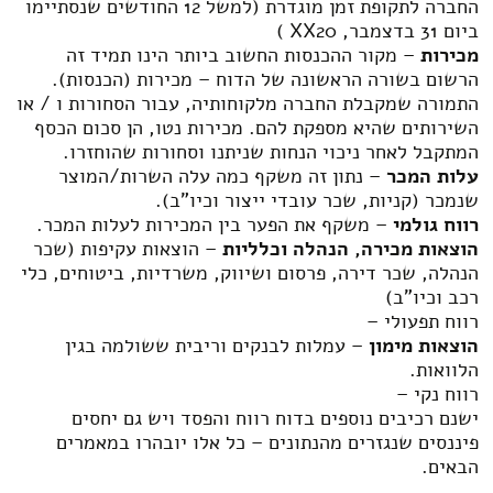
החברה לתקופת זמן מוגדרת (למשל 12 החודשים שנסתיימו
ביום 31 בדצמבר, XX20 )
מכירות
– מקור ההכנסות החשוב ביותר הינו תמיד זה
הרשום בשורה הראשונה של הדוח – מכירות (הכנסות).
התמורה שמקבלת החברה מלקוחותיה, עבור הסחורות ו / או
השירותים שהיא מספקת להם. מכירות נטו, הן סכום הכסף
המתקבל לאחר ניכוי הנחות שניתנו וסחורות שהוחזרו.
עלות המכר
– נתון זה משקף כמה עלה השרות/המוצר
שנמכר (קניות, שכר עובדי ייצור וכיו"ב).
רווח גולמי
– משקף את הפער בין המכירות לעלות המכר.
הוצאות מכירה, הנהלה וכלליות
– הוצאות עקיפות (שכר
הנהלה, שכר דירה, פרסום ושיווק, משרדיות, ביטוחים, כלי
רכב וכיו"ב)
רווח תפעולי –
הוצאות מימון
– עמלות לבנקים וריבית ששולמה בגין
הלוואות.
רווח נקי –
ישנם רכיבים נוספים בדוח רווח והפסד ויש גם יחסים
פיננסים שנגזרים מהנתונים – כל אלו יובהרו במאמרים
הבאים.