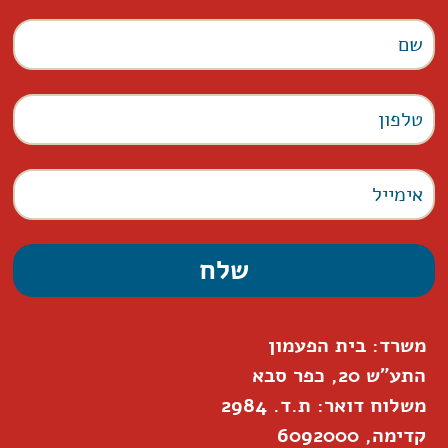
משרד: בית הפעמון
התע"ש 20, כפר סבא
משלוח דואר: ת.ד. 2984
קדימה, 6092000