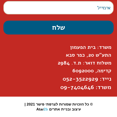
משרד: בית הפעמון
התע"ש 20, כפר סבא
משלוח דואר: ת.ד. 2984
קדימה, 6092000
נייד: 052-3522929
משרד: 09-7404646
© כל הזכויות שמורות לצרפתי פישר 2021 |
עיצוב ובניית אתרים
2b
Atar