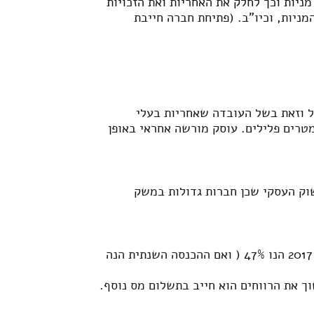
מניות וכך לחלק את האחריות ואת הזכויות
ניות, וכיו"ב. (פתיחת חברה חייבת
ול וזאת בשל העובדה שאחריות בעלי
טרים פלילים. עוסק מורשה אחראי באופן
שוק העסקי שכן חברות גדולות במשק
עוסק מורשה מחוייב במס הכנסה החל מהשקל הראשון לפי שיעורי מס של יחידים. השיעור המקסימלי בשנת 2017 הנו 47% ( ואם ההכנסה השנתית הנה
 (23% לשנת 2018). אם בעל המניות רוצה למשוך את הרווחים הוא חייב בתשלום מס נוסף.