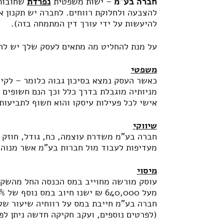
חברה בע"מ
– ישות משפטית
נפרדת
שחובותי
להצבעה ולחלוקת רווחים. לחברה יש תקנון א
להיעשות על ידי עורך דין המתמחה בזה).
על מנת להחליט מה מתאים לעסק שלך יש ל
משפטי
כאשר העסק נמצא בסיכון גבוה כלומר – לקיח
מניותיה מוגבלת בדרך כלל וכך הנם חשופים 
אישי לכל פעילות עיסקו והוא חשוף לתביעות 
שיווקי
חברה בע"מ משדרת עוצמה, כח, גודל, חוזק 
מעדיפות לעבוד מול חברות בע"מ אשר מנוהל
מיסוי
מעל 640,000 ₪ ישנו חיוב במס נוסף של 3%).
(לפרטים נוספים, ועקב חקיקה חדשה ניתן לפנ