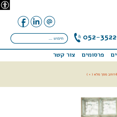
נגישו
052-3522
ם
פרסומים
צור קשר
רוחב מסך מלא ( × )