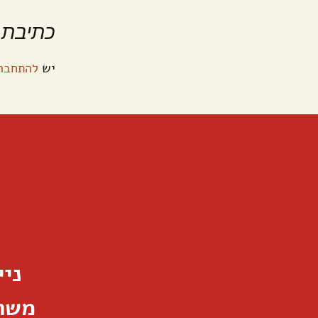
כתיבת 
יש
להתחבר
נייד: 29
משרד: 646