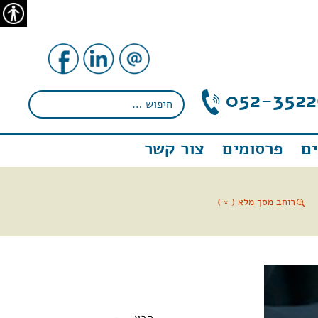
נגישו
052-3522
ם
פרסומים
צור קשר
רוחב מסך מלא ( × )
←