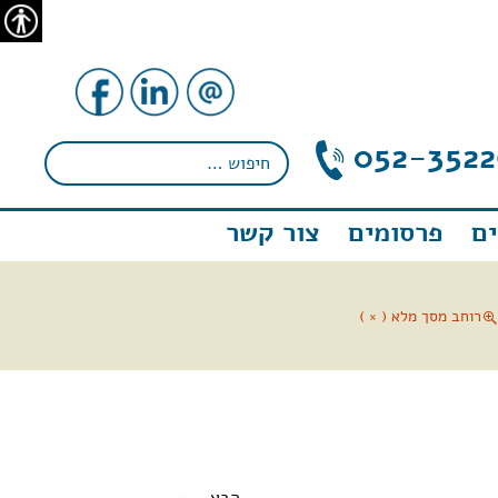
נגישו
052-3522
ם
פרסומים
צור קשר
רוחב מסך מלא ( × )
←