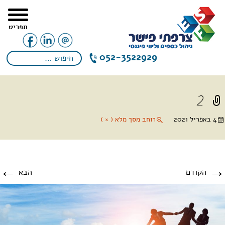
תפריט
052-3522929
2
4 באפריל 2021
רוחב מסך מלא ( × )
←
→
הקודם
הבא