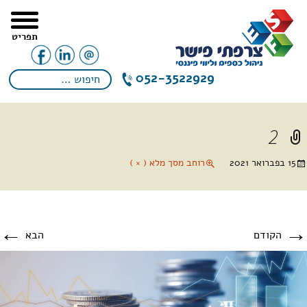
תפריט
052-3522929
2
15 בפברואר 2021
רוחב מסך מלא ( × )
←
→
הקודם
הבא