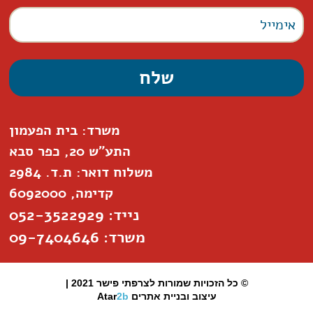
משרד: בית הפעמון
התע"ש 20, כפר סבא
משלוח דואר: ת.ד. 2984
קדימה, 6092000
נייד: 052-3522929
משרד: 09-7404646
© כל הזכויות שמורות לצרפתי פישר 2021 |
עיצוב ובניית אתרים
2b
Atar